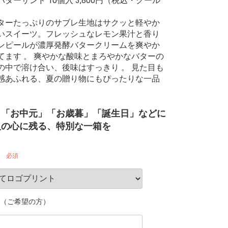
ターサンド 10個入 3,800円（税込・クール
ーたっぷりのサブレ生地はサクッと軽やか
いスイーツ。フレッシュなレモン果汁と香り
ンピールが濃厚発酵バタークリームを爽やか
てます 。 爽やかな酸味とまろやかなバターの
の中で溶け合い、後味はすっきり 。 見た目も
感あふれる、夏の贈り物にもぴったりな一品
」「お中元」「お歳暮」「誕生日」などに
人の心に残る、特別な一箱を
必須
（ご希望の方）