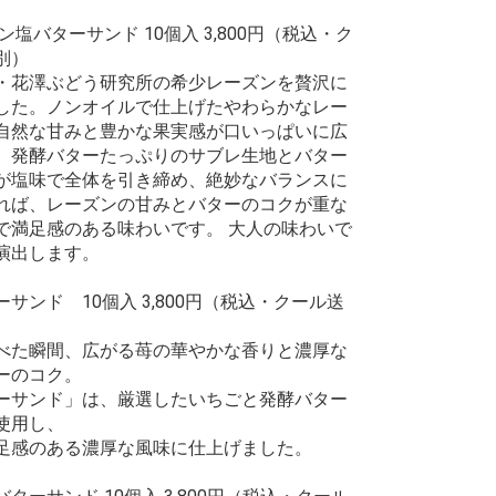
ン塩バターサンド 10個入 3,800円（税込・ク
別）
花澤ぶどう研究所の希少レーズンを贅沢に
した。ノンオイルで仕上げたやわらかなレー
自然な甘みと豊かな果実感が口いっぱいに広
。発酵バターたっぷりのサブレ生地とバター
が塩味で全体を引き締め、絶妙なバランスに
れば、レーズンの甘みとバターのコクが重な
で満足感のある味わいです。 大人の味わいで
演出します。
サンド 10個入 3,800円（税込・クール送
べた瞬間、広がる苺の華やかな香りと濃厚な
ーのコク。
ーサンド」は、厳選したいちごと発酵バター
使用し、
足感のある濃厚な風味に仕上げました。