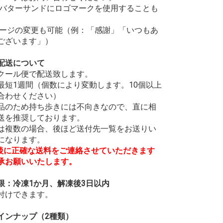
のバターサンドにロゴマークを使用することも
。
セージの変更も可能（例：「感謝」「いつもあ
ございます」）
配送について
クール便で配送致します。
最短1週間（個数により変動します。10個以上
合わせください）
品のため持ち歩きには不向きなので、直に相
送を推奨しております。
は複数の場合、後ほど送付先一覧をお送りい
になります。
付後に正確な送料をご連絡させていただきます
承お願いいたします。
限：冷凍1か月、解凍後3日以内
付けできます。
インナップ（2種類）