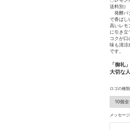
〇レモンバ
送料別）
発酵バタ
で香ばし
高いレモ
に引き立
コクが口
味も清涼
です。
「御礼
大切な
ロゴの種類
メッセージ