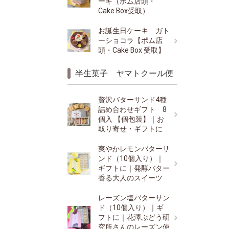
ーキ（ポム店頭・
Cake Box受取）
お誕生日ケーキ ガト
ーショコラ【ポム店
頭・Cake Box 受取】
半生菓子 ヤマトクール便
贅沢バターサンド4種
詰め合わせギフト 8
個入 【個包装】｜お
取り寄せ・ギフトに
爽やかレモンバターサ
ンド（10個入り）｜
ギフトに｜発酵バター
香る大人のスイーツ
レーズン塩バターサン
ド（10個入り）｜ギ
フトに｜花澤ぶどう研
究所さんのレーズン使