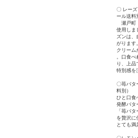
〇 レーズ
ール送料
瀬戸町・
使用しま
ズンは、
がります
クリーム
。口食べ
り、上品
特別感を
〇苺バター
料別）
ひと口食
発酵バタ
「苺バタ
を贅沢に
とても満