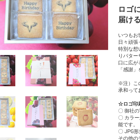
ロゴ
届け
いつもお
日々頑張
特別な想
りバター
口に広が
「感謝」
※注）こ
承和って
☆ロゴ印
〇 御社
〇 カラ
能です。
〇 JP
その他の