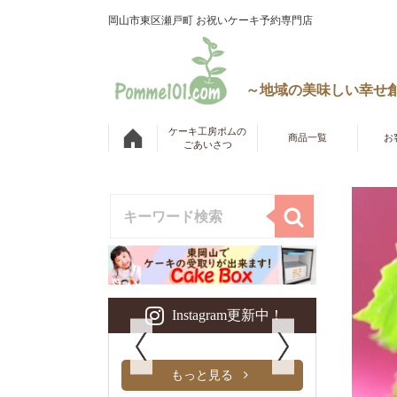
岡山市東区瀬戸町 お祝いケーキ予約専門店
～地域の美味しい幸せ
ケーキ工房ポムの
商品一覧
お
ごあいさつ
Instagram更新中！
もっと見る