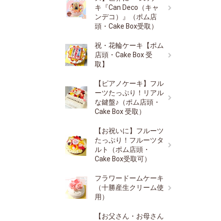
キ『Can Deco（キャ
ンデコ）』（ポム店
頭・Cake Box受取）
祝・花輪ケーキ【ポム
店頭・Cake Box 受
取】
【ピアノケーキ】フル
ーツたっぷり！リアル
な鍵盤♪（ポム店頭・
Cake Box 受取）
【お祝いに】フルーツ
たっぷり！フルーツタ
ルト（ポム店頭・
Cake Box受取可）
フラワードームケーキ
（十勝産生クリーム使
用）
【お父さん・お母さん