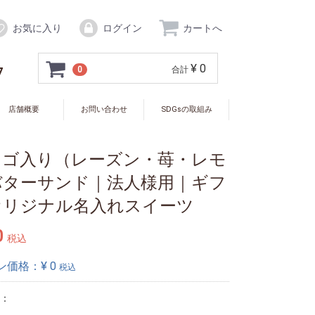
お気に入り
ログイン
カートへ
¥ 0
7
0
合計
店舗概要
お問い合わせ
SDGsの取組み
ロゴ入り（レーズン・苺・レモ
バターサンド｜法人様用｜ギフ
オリジナル名入れスイーツ
0
税込
ン価格：¥
0
税込
：