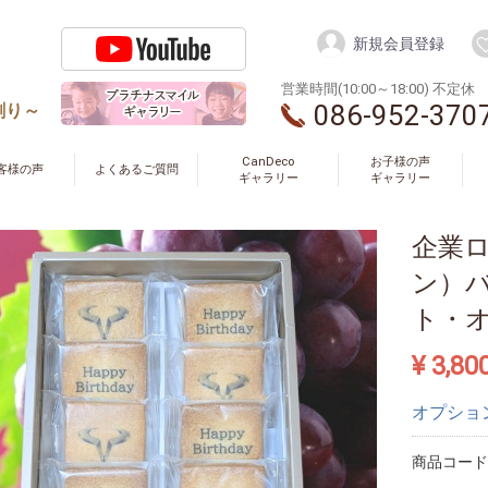
新規会員登録
営業時間(10:00～18:00) 不定休
086-952-370
創り～
CanDeco
お子様の声
客様の声
よくあるご質問
ギャラリー
ギャラリー
企業
ン）
ト・
¥ 3,80
オプショ
商品コード