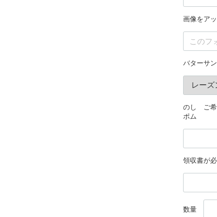
画像をアッ
バターサン
のし ご希
ポム
領収書が必
数量