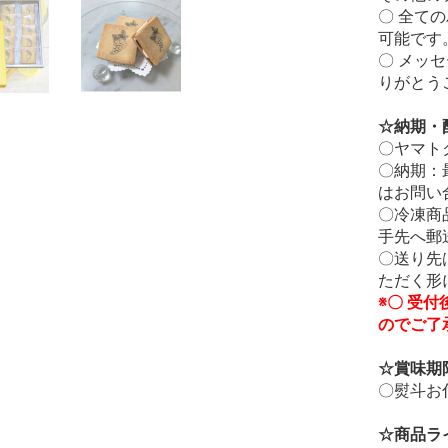
〇 全て
可能です
〇 メッ
りがとう
☆納期・
〇ヤマト
〇納期：
はお問い
〇冷凍商
手先へ郵
〇送り先
ただく形
※〇 受
のでご了
☆賞味期
〇熨斗お
☆商品ラ