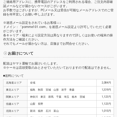
ご連絡用アドレスに、携帯電話のアドレスをご利用される場合、ご注文内容確
認メールなどが届かないケースがございます。
お手数ではございますが、PCメール又は受信が可能なメールアドレスでのご登
録を何卒宜しくお願い申し上げます。
※迷惑メール設定をされているお客様↓↓↓
ドメイン：「pomme101.com」を迷惑メール設定より許可していただく必要
がございます。
各キャリア・端末により設定方法は異なりますので詳しくはお使いの端末の操
作方法をご確認ください。
それでもメールが届かない方は、店舗までお問合せください。
お届けについて
配送はヤマト運輸でお届けいたします。
※ケーキは店頭受取のみとさせていただいておりますので配送はできません。
■送料について
北海道エリア
全域
2,084円
東北エリア
福島 秋田 宮城 山形 岩手 青森
1,339円
関東エリア
神奈川 東京 群馬 千葉 埼玉 栃木 茨城
1,123円
信越エリア
山梨 長野
1,123円
北陸エリア
新潟 福井 石川 富山
1,015円