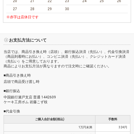
20
21
22
23
24
25
26
27
28
29
30
※赤字は店休日です
お支払方法について
当店では、商品引き換え時（店頭）、銀行振込決済（先払い）、代金引換決済
（商品到着時にお払い）、コンビニ決済（先払い）、クレジットカード決済
（先払い）をご用意しております。
商品によりお支払方法が異なりますので注文時にご確認ください。
■商品引き換え時
店頭で商品受け渡し時
■銀行振込
中国銀行瀬戸支店 普通 1442609
ケーキ工房ポム 岩藤こず枝
■代金引換
ご購入合計金額(税込)
手数料
1万円未満
324円