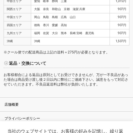
中部エリア
愛知 岐阜 静岡 三重
1,015円
関西エリア
大阪 奈良 和歌山 京都 滋賀 兵庫
907円
中国エリア
岡山 鳥取 島根 広島 山口
907円
四国エリア
徳島 香川 愛媛 高知
907円
九州エリア
福岡 佐賀 大分 熊本 長崎 宮崎 鹿児島
907円
沖縄
沖縄
1,507円
※クール便での配送商品は上記の送料＋275円が必要となります。
返品・交換について
お客様都合による返品は原則としてお受けできませんが、万が一不良品があっ
た場合は商品受け渡し後２日以内に弊社にご連絡下さい。誠意をもって対応さ
せていただきます。不良品返送料は弊社が負担いたします。
店舗概要
プライバシーポリシー
当社のウェブサイトでは、お客様の好みを記憶し、繰り返
特定商取引法に基づく表記