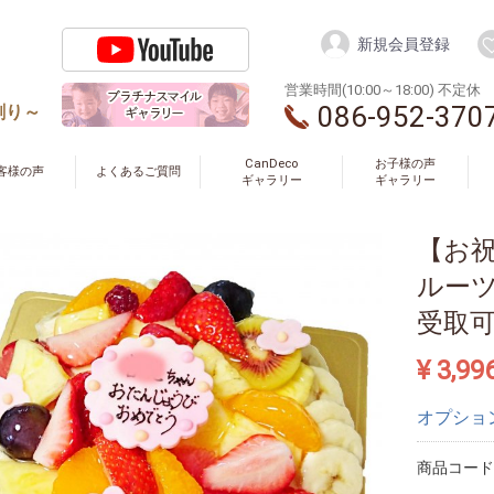
新規会員登録
営業時間(10:00～18:00) 不定休
086-952-370
創り～
CanDeco
お子様の声
客様の声
よくあるご質問
ギャラリー
ギャラリー
【お
ルーツ
受取
¥ 3,99
オプショ
商品コー