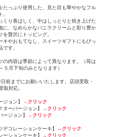
をたっぷり使用した、見た目も華やかなフル
ト。
っくり香ばしく、中はしっとりと焼き上げた
地に、なめらかなバニラクリームと彩り豊か
ツを贅沢にトッピング。
ーキやおもてなし、スイーツギフトにもぴっ
品です。
ツの内容は季節によって異なります。（苺は
2～５月下旬のみとなります）
3日前までにお願いいたします。店頭受取・
ox受取対応。
ージョン】
→
クリック
クターバージョン】
→
クリック
バージョン】
→
クリック
ツデコレーションケーキ】
→
クリック
レーションケーキ】
→
クリック