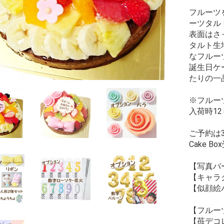
フルーツ
ーツタル
表面はさ
タルト生
なフルー
誕生日ケ
たりの一
※フルー
入荷時1
ご予約は
Cake B
【写真バ
【キャラ
【似顔絵
【フルー
【苺デコ