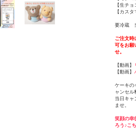
【生チョ
【カスタ
要冷蔵 
ご注文時に
可をお願
せ。
【動画】
【動画】
ケーキの
ャンセル
当日キャ
ませ。
笑顔の幸
ろう♪こ