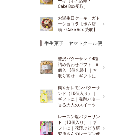
ーキ（ポム店頭・
Cake Box受取）
お誕生日ケーキ ガト
ーショコラ【ポム店
頭・Cake Box 受取】
半生菓子 ヤマトクール便
贅沢バターサンド4種
詰め合わせギフト 8
個入 【個包装】｜お
取り寄せ・ギフトに
爽やかレモンバターサ
ンド（10個入り）｜
ギフトに｜発酵バター
香る大人のスイーツ
レーズン塩バターサン
ド（10個入り）｜ギ
フトに｜花澤ぶどう研
究所さんのレーズン使