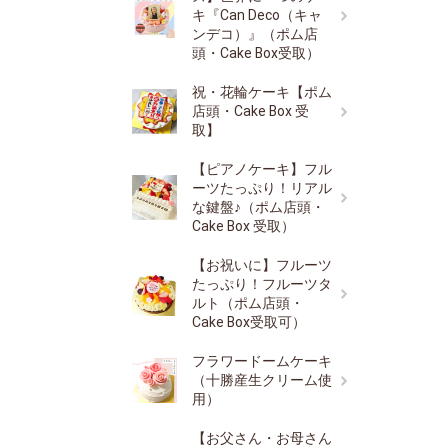
キ『Can Deco（キャ
ンデコ）』（ポム店
頭・Cake Box受取）
祝・花輪ケーキ【ポム
店頭・Cake Box 受
取】
【ピアノケーキ】フル
ーツたっぷり！リアル
な鍵盤♪（ポム店頭・
Cake Box 受取）
【お祝いに】フルーツ
たっぷり！フルーツタ
ルト（ポム店頭・
Cake Box受取可）
フラワードームケーキ
（十勝産生クリーム使
用）
【お父さん・お母さん