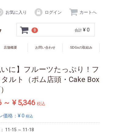
お気に入り
ログイン
カートへ
¥ 0
7
0
合計
店舗概要
お問い合わせ
SDGsの取組み
祝いに】フルーツたっぷり！フ
タルト（ポム店頭・Cake Box
可）
6 ～ ¥ 5,346
税込
ン価格：¥
0
税込
ド：
11-15 ～ 11-18