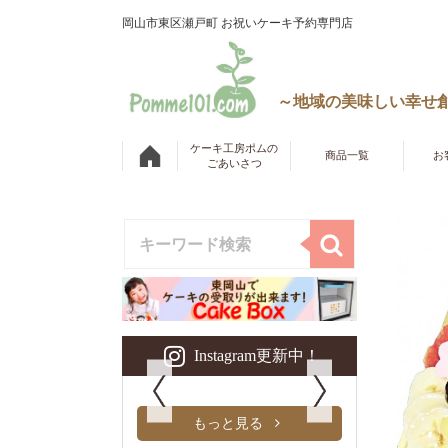
岡山市東区瀬戸町 お祝いケーキ予約専門店
～地域の美味しい幸せ
ケーキ工房ポムの
商品一覧
お
ごあいさつ
Instagram更新中！
もっと見る