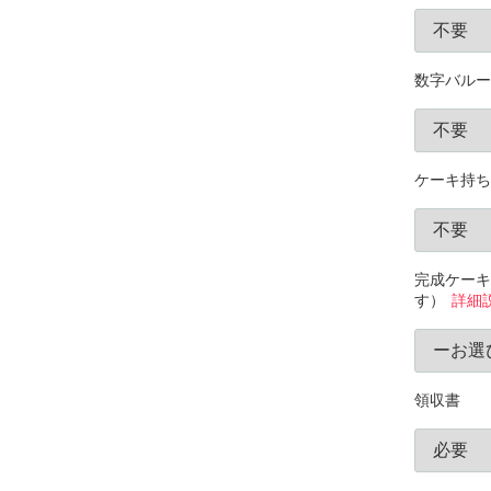
数字バルー
ケーキ持ち
完成ケーキ
す）
詳細
領収書