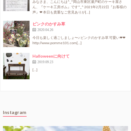
みなさま、こんにちは^_^岡山市東区瀬戸町のケーキ屋さ
ん、『ケーキ工房ポム』です^_^ 2021年2月22日『お客様の
声』❤ 本日も貴重なご意見ありが[…]
ピンクのかすみ草
2020.04.26
今日も楽しく過ごしましょ〜♪ ピンクのかすみ草 可愛い❤❤
http://www.pomme101.com[…]
Halloweenに向けて
2019.09.23
[…]
Instagram