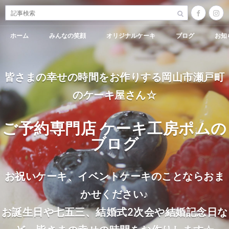
ホーム
みんなの笑顔
オリジナルケーキ
ブログ
お知
皆さまの幸せの時間をお作りする岡山市瀬戸町
のケーキ屋さん☆
ご予約専門店 ケーキ工房ポムの
ブログ
お祝いケーキ、イベントケーキのことならおま
かせください♪
お誕生日や七五三、結婚式2次会や結婚記念日な