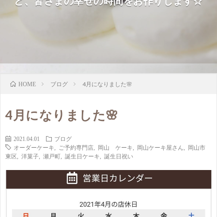
ど、皆さまの幸せの時間をお作りします☆
ブログ
4月になりました🌸
HOME
4月になりました🌸
2021.04.01
ブログ
オーダーケーキ
,
ご予約専門店
,
岡山 ケーキ
,
岡山ケーキ屋さん
,
岡山市
東区
,
洋菓子
,
瀬戸町
,
誕生日ケーキ
,
誕生日祝い