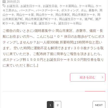
2019.05.21
お誕生日
,
お誕生日ケーキ
,
お誕生日会
,
ケーキ屋岡山
,
ケーキ岡山
,
ケー
キ工房ポム
,
バースデー
,
バースデーケーキ
,
ポスティング
,
ポム
,
募集中
,
岡
山ケーキ
,
岡山ケーキ屋
,
岡山市ケーキ
,
岡山市東区
,
岡山市東区ケーキ
,
岡
山市東区瀬戸町
,
岡山市東区瀬戸町ケーキ
,
岡山誕生日ケーキ
,
瀬戸町
,
瀬戸
町ケーキ
,
瀬戸町ケーキ屋
,
誕生日ケーキ
,
誕生日ケーキ岡山
ご都合の良いときに♪随時募集中☆ 岡山市東区、赤磐市、備前・長
船にお住まいの方へ。こんにちは＾０＾ 休日のお散歩がてらにポス
ティングしませんか？お一人様300枚 所要時間は1時間半位と思い
ます。 空いた時間に運動不足も解消できます♪ ３００枚チラシを取
りに来ていただき、ご配布終了後に簡単なご報告を頂きましたら、
ポスティング料１５００円とお誕生日ケーキ５００円割引券を取り
に来ていただく形に […]
続きを読む
1
2
NEXT