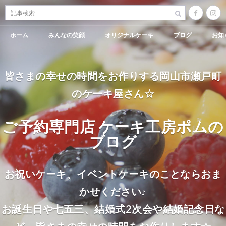
ホーム
みんなの笑顔
オリジナルケーキ
ブログ
お知
皆さまの幸せの時間をお作りする岡山市瀬戸町
のケーキ屋さん☆
ご予約専門店 ケーキ工房ポムの
ブログ
お祝いケーキ、イベントケーキのことならおま
かせください♪
お誕生日や七五三、結婚式2次会や結婚記念日な