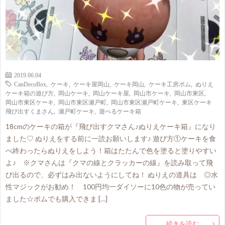
2019.06.04
CanDecoBox
,
ケーキ
,
ケーキ屋岡山
,
ケーキ岡山
,
ケーキ工房ポム
,
ぬりえ
ケーキ箱の遊び方
,
岡山ケーキ
,
岡山ケーキ屋
,
岡山市ケーキ
,
岡山市東区
,
岡山市東区ケーキ
,
岡山市東区瀬戸町
,
岡山市東区瀬戸町ケーキ
,
東区ケーキ
飛び出すくまさん
,
瀬戸町ケーキ
,
遊べるケーキ箱
18cmのケーキの箱が『飛び出すクマさん♪ぬりえケーキ箱』になり
ました♡ ぬりえをする前に一読お願いします♪ 遊び方①ケーキを食
べ終わったらぬりえをしよう！箱はたたんで色を塗ると塗りやすい
よ♪ ※クマさんは『クマの線とクラッカーの線』を読み取って飛
び出るので、必ずはみ出ないようにしてね！ ぬりえの道具は ◎水
性マジックがお勧め！ 100円均一ダイソーに10色の物が売ってい
ました☆ポムでも購入できま […]
続きを読む