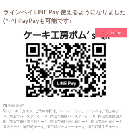
ラインペイ LINE Pay 使えるようになりました
(^-^) PayPayも可能です♪
お知らせ
2019.06.07
ケーキ工房ポム
,
ご予約専門店
,
ペイペイ
,
ポム
,
ラインペイ
,
岡山市ケー
キ
,
岡山市バースデーケーキ
,
岡山市東区バースデーケーキ
,
岡山市東区瀬戸
町
,
岡山市東区瀬戸町ケーキ
,
岡山市東区誕生日ケーキ
,
岡山市誕生日ケーキ
,
東区ケーキ
,
瀬戸町ケーキ
,
瀬戸町バースデーケーキ
,
瀬戸町誕生日ケーキ