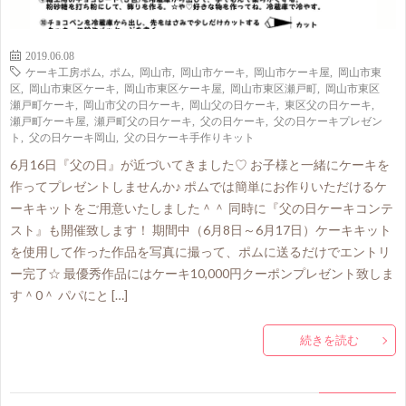
2019.06.08
ケーキ工房ポム
,
ポム
,
岡山市
,
岡山市ケーキ
,
岡山市ケーキ屋
,
岡山市東
区
,
岡山市東区ケーキ
,
岡山市東区ケーキ屋
,
岡山市東区瀬戸町
,
岡山市東区
瀬戸町ケーキ
,
岡山市父の日ケーキ
,
岡山父の日ケーキ
,
東区父の日ケーキ
,
瀬戸町ケーキ屋
,
瀬戸町父の日ケーキ
,
父の日ケーキ
,
父の日ケーキプレゼン
ト
,
父の日ケーキ岡山
,
父の日ケーキ手作りキット
6月16日『父の日』が近づいてきました♡ お子様と一緒にケーキを
作ってプレゼントしませんか♪ ポムでは簡単にお作りいただけるケ
ーキキットをご用意いたしました＾＾ 同時に『父の日ケーキコンテ
スト』も開催致します！ 期間中（6月8日～6月17日）ケーキキット
を使用して作った作品を写真に撮って、ポムに送るだけでエントリ
ー完了☆ 最優秀作品にはケーキ10,000円クーポンプレゼント致しま
す＾0＾ パパにと […]
続きを読む