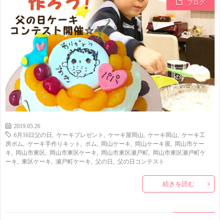
ブログ
2019.05.26
6月16日父の日
,
ケーキプレゼント
,
ケーキ屋岡山
,
ケーキ岡山
,
ケーキ工
房ポム
,
ケーキ手作りキット
,
ポム
,
岡山ケーキ
,
岡山ケーキ屋
,
岡山市ケー
キ
,
岡山市東区
,
岡山市東区ケーキ
,
岡山市東区瀬戸町
,
岡山市東区瀬戸町ケ
ーキ
,
東区ケーキ
,
瀬戸町ケーキ
,
父の日
,
父の日コンテスト
続きを読む