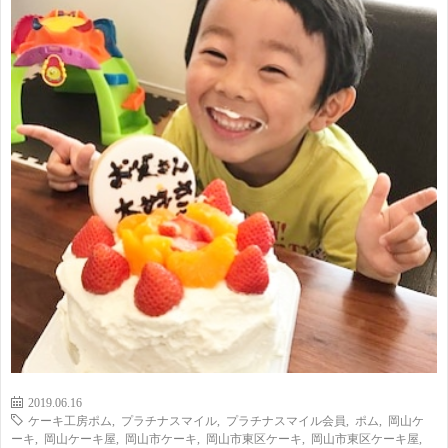
2019.06.16
ケーキ工房ポム
,
プラチナスマイル
,
プラチナスマイル会員
,
ポム
,
岡山ケ
ーキ
,
岡山ケーキ屋
,
岡山市ケーキ
,
岡山市東区ケーキ
,
岡山市東区ケーキ屋
,