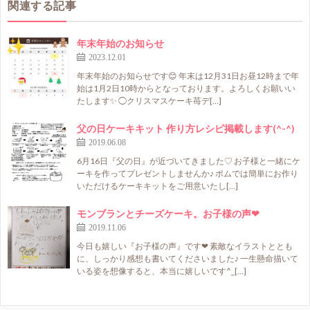
関連する記事
年末年始のお知らせ
2023.12.01
年末年始のお知らせです😊 年末は12月31日お昼12時まで年
始は1月2日10時からとなっております。よろしくお願いい
たします✨ ◯クリスマスケーキ苺デ[…]
父の日ケーキキット 作り方レシピ掲載します(^-^)
2019.06.08
6月16日『父の日』が近づいてきました♡ お子様と一緒にケ
ーキを作ってプレゼントしませんか♪ ポムでは簡単にお作り
いただけるケーキキットをご用意いたし[…]
モンブランとチーズケーキ。お子様の声❤
2019.11.06
今日も嬉しい『お子様の声』です❤ 素敵なイラストととも
に、しっかり感想も書いてくださいました♪ 一生懸命描いて
いる姿を想像すると、本当に嬉しいです^_[…]