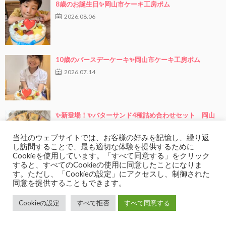
8歳のお誕生日✨岡山市ケーキ工房ポム
2026.08.06
10歳のバースデーケーキ✨岡山市ケーキ工房ポム
2026.07.14
✨新登場！✨バターサンド4種詰め合わせセット 岡山
市ケーキ工房ポム
2026.07.13
当社のウェブサイトでは、お客様の好みを記憶し、繰り返
し訪問することで、最も適切な体験を提供するために
Cookieを使用しています。「すべて同意する」をクリック
すると、すべてのCookieの使用に同意したことになりま
7才のお誕生日✨ 岡山市ケーキ工房ポム
す。ただし、「Cookieの設定」にアクセスし、制御された
同意を提供することもできます。
2026.07.02
Cookieの設定
すべて拒否
すべて同意する
5歳のお誕生日✨ 岡山市ケーキ工房ポム