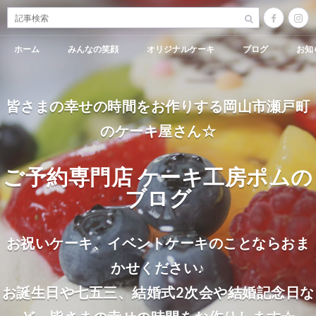
ホーム
みんなの笑顔
オリジナルケーキ
ブログ
お知
皆さまの幸せの時間をお作りする岡山市瀬戸町
のケーキ屋さん☆
ご予約専門店 ケーキ工房ポムの
ブログ
お祝いケーキ、イベントケーキのことならおま
かせください♪
お誕生日や七五三、結婚式2次会や結婚記念日な