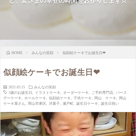
ど、皆さまの幸せの時間をお作りします☆
みんなの笑顔
似顔絵ケーキでお誕生日❤
HOME
似顔絵ケーキでお誕生日❤
2021.03.15
みんなの笑顔
3歳のお誕生日
,
イラストケーキ
,
オーダーケーキ
,
ご予約専門店
,
バース
デーケーキ
,
ホールケーキ
,
似顔絵ケーキ
,
子供ケーキ
,
岡山 ケーキ
,
岡山
ケーキ屋さん
,
岡山市東区
,
洋菓子
,
瀬戸町
,
誕生日ケーキ
,
誕生日祝い