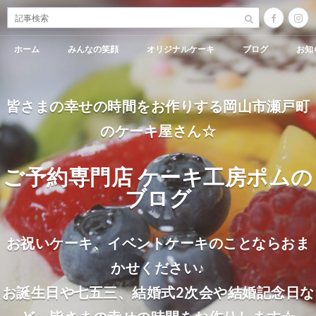
ホーム
みんなの笑顔
オリジナルケーキ
ブログ
お知
皆さまの幸せの時間をお作りする岡山市瀬戸町
のケーキ屋さん☆
ご予約専門店 ケーキ工房ポムの
ブログ
お祝いケーキ、イベントケーキのことならおま
かせください♪
お誕生日や七五三、結婚式2次会や結婚記念日な