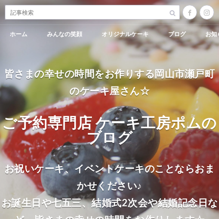
ホーム
みんなの笑顔
オリジナルケーキ
ブログ
お知
皆さまの幸せの時間をお作りする岡山市瀬戸町
のケーキ屋さん☆
ご予約専門店 ケーキ工房ポムの
ブログ
お祝いケーキ、イベントケーキのことならおま
かせください♪
お誕生日や七五三、結婚式2次会や結婚記念日な