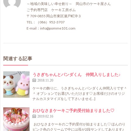
～地域の美味しい幸せ創り～ 岡山市のケーキ屋さん
ご予約専門店 ケーキ工房ポム
〒709-0855 岡山市東区瀬戸町沖３
TEL：（086）952-3707
E-mail：info@pomme101.com
関連する記事
うさぎちゃんとパンダくん 仲間入りしました♪
2018.11.20
ケーキの飾りに、うさぎちゃんとパンダくん仲間入りです＾
＾ オプションでお選びいただけます♡ お客様だけのオリジ
ナルカスタマイズをして下さいませ♪[…]
おひなさまケーキご予約受付始まりました♡
2019.02.16
おひなさまケーキのご予約受付が始まりました♡ ほんのり
ピンク色のクリームで中には苺が2段サンドしてあります♪