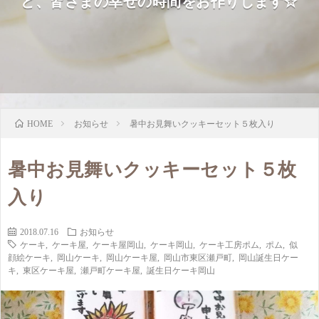
ど、皆さまの幸せの時間をお作りします☆
お知らせ
暑中お見舞いクッキーセット５枚入り
HOME
暑中お見舞いクッキーセット５枚
入り
2018.07.16
お知らせ
ケーキ
,
ケーキ屋
,
ケーキ屋岡山
,
ケーキ岡山
,
ケーキ工房ポム
,
ポム
,
似
顔絵ケーキ
,
岡山ケーキ
,
岡山ケーキ屋
,
岡山市東区瀬戸町
,
岡山誕生日ケー
キ
,
東区ケーキ屋
,
瀬戸町ケーキ屋
,
誕生日ケーキ岡山