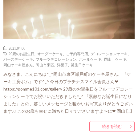
2021.04.06
29歳のお誕生日
,
オーダーケーキ
,
ご予約専門店
,
デコレーションケーキ
,
バースデーケーキ
,
フルーツデコレーション
,
ホールケーキ
,
岡山 ケーキ
,
岡山ケーキ屋さん
,
岡山市東区
,
洋菓子
,
誕生日ケーキ
みなさま、こんにちは^_^岡山市東区瀬戸町のケーキ屋さん、『ケ
ーキ工房ポム』です^_^ 今日のプラチナスマイル会員さん❤
https://pomme101.com/gallery 29歳のお誕生日をフルーツデコレー
ションケーキでお祝いいただきました^_^ 『素敵なお誕生日になり
ました』との、嬉しいメッセージと暖かいお写真ありがとうござい
ます♪♪ このお歳も幸せに満ちた日々でございますよ〜に❤ 岡山 […]
続きを読む