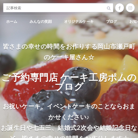
ホーム
みんなの笑顔
オリジナルケーキ
ブログ
お知
皆さまの幸せの時間をお作りする岡山市瀬戸町
のケーキ屋さん☆
ご予約専門店 ケーキ工房ポムの
ブログ
お祝いケーキ、イベントケーキのことならおま
かせください♪
お誕生日や七五三、結婚式2次会や結婚記念日な