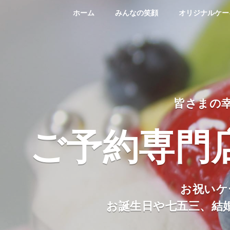
ホーム
みんなの笑顔
オリジナルケー
皆さまの
ご予約専門
お祝いケ
お誕生日や七五三、結