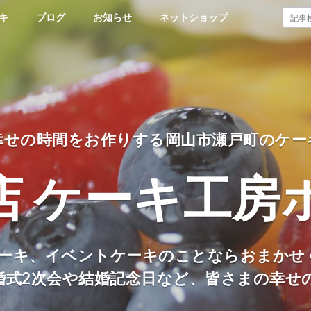
キ
ブログ
お知らせ
ネットショップ
幸せの時間をお作りする岡山市瀬戸町のケー
店 ケーキ工房
ーキ、イベントケーキのことならおまかせ
婚式2次会や結婚記念日など、皆さまの幸せ