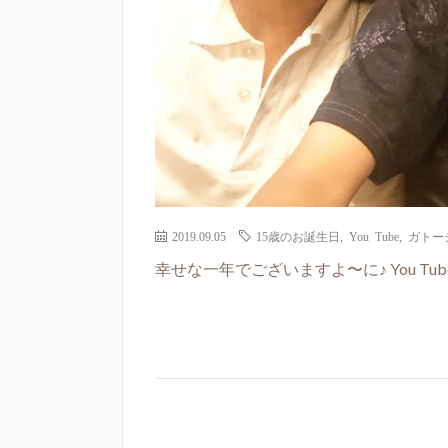
2019.09.05
15歳のお誕生日
,
You Tube
,
ガトー
幸せな一年でございますよ〜に♪ You Tubeアップ