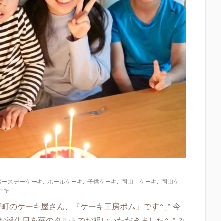
バースデーケーキ
,
ホールケーキ
,
子供ケーキ
,
岡山 ケーキ
,
岡山ケ
ーキ
町のケーキ屋さん、『ケーキ工房ポム』です^_^ 今
お誕生日を苺のタルトでお祝いいただきました^_^ み