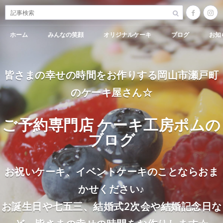
ホーム
みんなの笑顔
オリジナルケーキ
ブログ
お知
皆さまの幸せの時間をお作りする岡山市瀬戸町
のケーキ屋さん☆
ご予約専門店 ケーキ工房ポムの
ブログ
お祝いケーキ、イベントケーキのことならおま
かせください♪
お誕生日や七五三、結婚式2次会や結婚記念日な