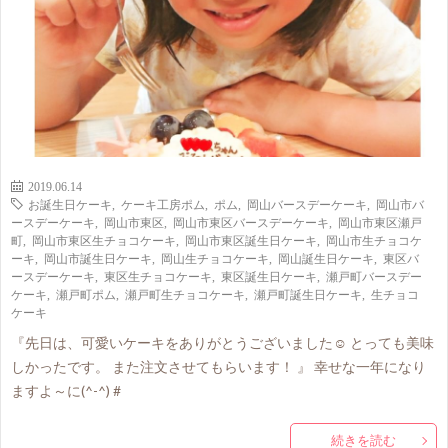
2019.06.14
お誕生日ケーキ
,
ケーキ工房ポム
,
ポム
,
岡山バースデーケーキ
,
岡山市バ
ースデーケーキ
,
岡山市東区
,
岡山市東区バースデーケーキ
,
岡山市東区瀬戸
町
,
岡山市東区生チョコケーキ
,
岡山市東区誕生日ケーキ
,
岡山市生チョコケ
ーキ
,
岡山市誕生日ケーキ
,
岡山生チョコケーキ
,
岡山誕生日ケーキ
,
東区バ
ースデーケーキ
,
東区生チョコケーキ
,
東区誕生日ケーキ
,
瀬戸町バースデー
ケーキ
,
瀬戸町ポム
,
瀬戸町生チョコケーキ
,
瀬戸町誕生日ケーキ
,
生チョコ
ケーキ
『先日は、可愛いケーキをありがとうございました☺️ とっても美味
しかったです。 また注文させてもらいます！ 』 幸せな一年になり
ますよ～に(^-^) #
続きを読む