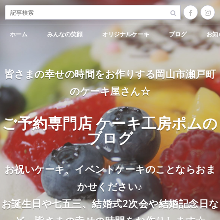
ホーム
みんなの笑顔
オリジナルケーキ
ブログ
お知
皆さまの幸せの時間をお作りする岡山市瀬戸町
のケーキ屋さん☆
ご予約専門店 ケーキ工房ポムの
ブログ
お祝いケーキ、イベントケーキのことならおま
かせください♪
お誕生日や七五三、結婚式2次会や結婚記念日な