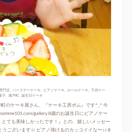
専門店
,
バースデーケーキ
,
ピアノケーキ
,
ホールケーキ
,
子供ケー
菓子
,
瀬戸町
,
誕生日ケーキ
町のケーキ屋さん、『ケーキ工房ポム』です^_^ 今
omme101.com/gallery 8歳のお誕生日にピアノケー
キ、とても美味しかったです！』との、嬉しいメッセー
うございます☆ ピアノ弾けるのカッコイイな〜♪♪ 8