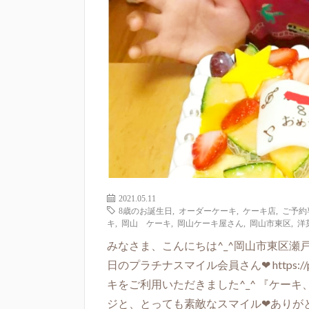
2021.05.11
8歳のお誕生日
,
オーダーケーキ
,
ケーキ店
,
ご予約
キ
,
岡山 ケーキ
,
岡山ケーキ屋さん
,
岡山市東区
,
洋
みなさま、こんにちは^_^岡山市東区瀬戸
日のプラチナスマイル会員さん❤ https://p
キをご利用いただきました^_^ 『ケー
ジと、とっても素敵なスマイル❤ありがと