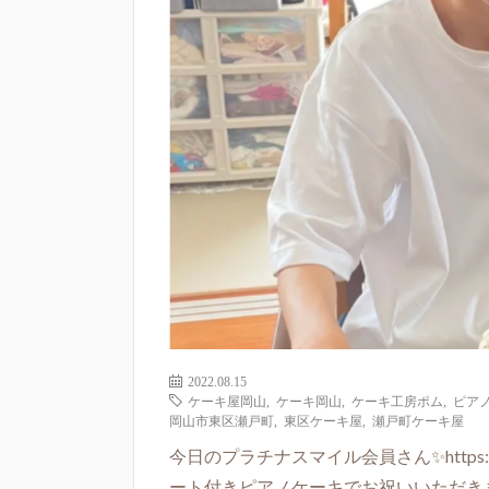
2022.08.15
ケーキ屋岡山
,
ケーキ岡山
,
ケーキ工房ポム
,
ピア
岡山市東区瀬戸町
,
東区ケーキ屋
,
瀬戸町ケーキ屋
今日のプラチナスマイル会員さん✨https://p
ート付きピアノケーキでお祝いいただきました❤https