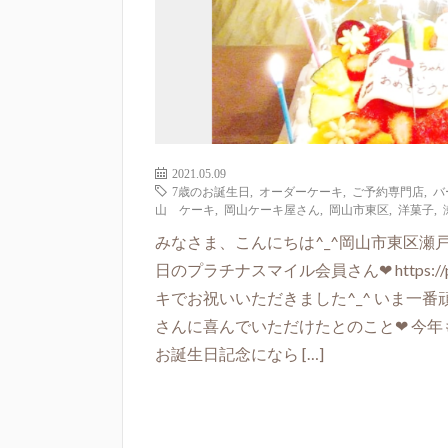
2021.05.09
7歳のお誕生日
,
オーダーケーキ
,
ご予約専門店
,
バ
山 ケーキ
,
岡山ケーキ屋さん
,
岡山市東区
,
洋菓子
,
みなさま、こんにちは^_^岡山市東区瀬戸
日のプラチナスマイル会員さん❤ https://p
キでお祝いいただきました^_^ いま一
さんに喜んでいただけたとのこと❤ 今年
お誕生日記念になら […]