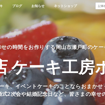
キ
ブログ
お知らせ
ネットショップ
幸せの時間をお作りする岡山市瀬戸町のケー
店 ケーキ工房
ーキ、イベントケーキのことならおまかせ
婚式2次会や結婚記念日など、皆さまの幸せ