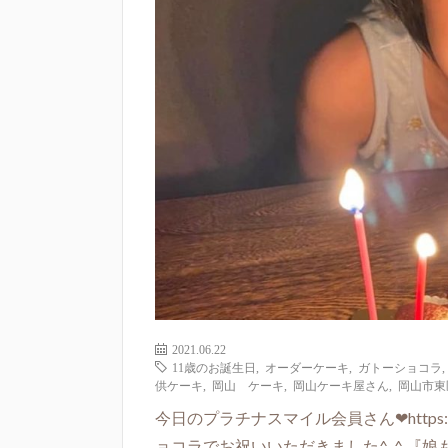
2021.06.22
11歳のお誕生日
,
オーダーケーキ
,
ガトーショコラ
供ケーキ
,
岡山 ケーキ
,
岡山ケーキ屋さん
,
岡山市東
今日のプラチナスマイル会員さん❤https://p
ョコラでお祝いいただきました^_^ 『娘