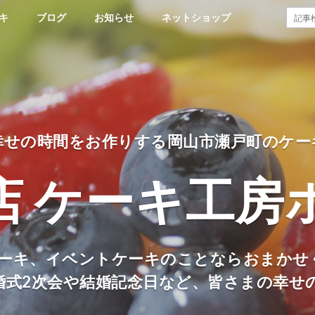
キ
ブログ
お知らせ
ネットショップ
幸せの時間をお作りする岡山市瀬戸町のケー
店 ケーキ工房
ーキ、イベントケーキのことならおまかせ
婚式2次会や結婚記念日など、皆さまの幸せ