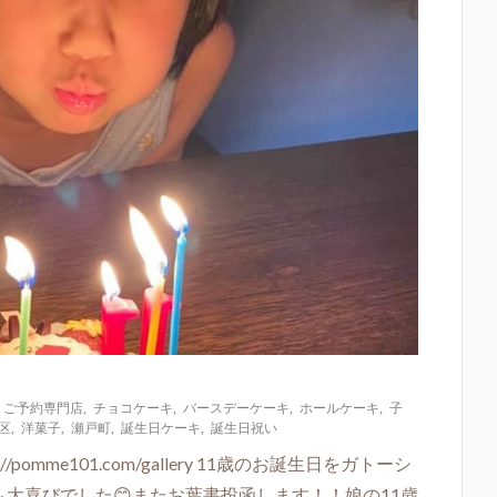
,
ご予約専門店
,
チョコケーキ
,
バースデーケーキ
,
ホールケーキ
,
子
区
,
洋菓子
,
瀬戸町
,
誕生日ケーキ
,
誕生日祝い
omme101.com/gallery 11歳のお誕生日をガトーシ
も大喜びでした😊またお葉書投函します！！娘の11歳