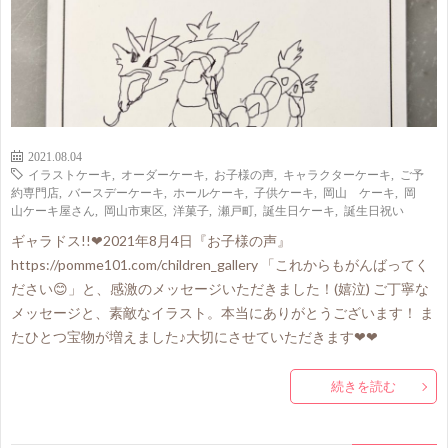
2021.08.04
イラストケーキ
,
オーダーケーキ
,
お子様の声
,
キャラクターケーキ
,
ご予
約専門店
,
バースデーケーキ
,
ホールケーキ
,
子供ケーキ
,
岡山 ケーキ
,
岡
山ケーキ屋さん
,
岡山市東区
,
洋菓子
,
瀬戸町
,
誕生日ケーキ
,
誕生日祝い
ギャラドス!!❤2021年8月4日『お子様の声』
https://pomme101.com/children_gallery 「これからもがんばってく
ださい😊」と、感激のメッセージいただきました！(嬉泣) ご丁寧な
メッセージと、素敵なイラスト。本当にありがとうございます！ ま
たひとつ宝物が増えました♪大切にさせていただきます❤❤
続きを読む