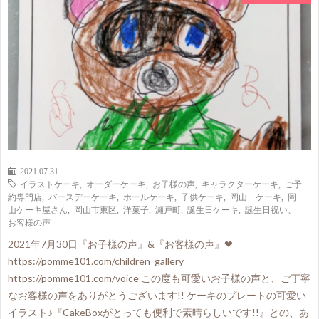
2021.07.31
イラストケーキ
,
オーダーケーキ
,
お子様の声
,
キャラクターケーキ
,
ご予
約専門店
,
バースデーケーキ
,
ホールケーキ
,
子供ケーキ
,
岡山 ケーキ
,
岡
山ケーキ屋さん
,
岡山市東区
,
洋菓子
,
瀬戸町
,
誕生日ケーキ
,
誕生日祝い、
お客様の声
2021年7月30日『お子様の声』&『お客様の声』❤
https://pomme101.com/children_gallery
https://pomme101.com/voice この度も可愛いお子様の声と、ご丁寧
なお客様の声をありがとうございます!! ケーキのプレートの可愛い
イラスト♪『CakeBoxがとっても便利で素晴らしいです!!』との、あ