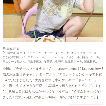
2021.07.20
3歳のお誕生日
,
イラストケーキ
,
オーダーケーキ
,
キャラクターケーキ
,
ご予約専門店
,
バースデーケーキ
,
ホールケーキ
,
子供ケーキ
,
岡山 ケーキ
,
岡山ケーキ屋さん
,
岡山市東区
,
洋菓子
,
瀬戸町
,
誕生日ケーキ
,
誕生日祝い
今日のプラチナスマイル会員さん。https://pomme101.com/gallery 3
歳のお誕生日をキャラクターフルーツデコレーションケーキでお祝
いいただきました^_^ 大好きな働く車のケーキで『きゃ〜！！』
と、聞こえてきそうな可愛いお写真❤今日もありがとうございます
^_^ 素敵な笑顔はみんなが幸せになりますね^_^💕ポムも幸せになり
ました♪ 元気いっぱいの楽しい3歳の一年でございますよ〜に […]