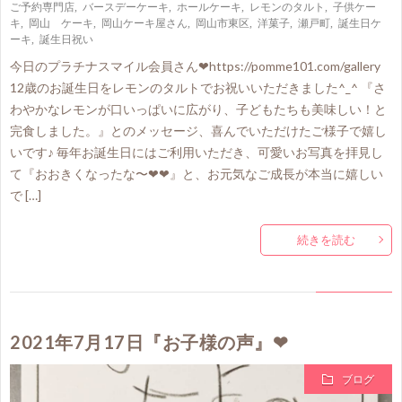
ご予約専門店
,
バースデーケーキ
,
ホールケーキ
,
レモンのタルト
,
子供ケー
キ
,
岡山 ケーキ
,
岡山ケーキ屋さん
,
岡山市東区
,
洋菓子
,
瀬戸町
,
誕生日ケ
ーキ
,
誕生日祝い
今日のプラチナスマイル会員さん❤https://pomme101.com/gallery
12歳のお誕生日をレモンのタルトでお祝いいただきました^_^ 『さ
わやかなレモンが口いっぱいに広がり、子どもたちも美味しい！と
完食しました。』とのメッセージ、喜んでいただけたご様子で嬉し
いです♪ 毎年お誕生日にはご利用いただき、可愛いお写真を拝見し
て『おおきくなったな〜❤❤』と、お元気なご成長が本当に嬉しい
で […]
続きを読む
2021年7月17日『お子様の声』❤
ブログ