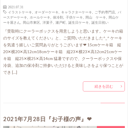
2021.07.31
イラストケーキ
,
オーダーケーキ
,
キャラクターケーキ
,
ご予約専門店
,
バ
ースデーケーキ
,
ホールケーキ
,
保冷剤
,
子供ケーキ
,
岡山 ケーキ
,
岡山ケ
ーキ屋さん
,
岡山市東区
,
洋菓子
,
瀬戸町
,
誕生日ケーキ
,
誕生日祝い
『受取時にクーラーボックスを用意しようと思います。ケーキの箱
のサイズを教えてください』と、ご質問いただきました^_^ ケーキ
を気遣う嬉しいご質問ありがとうございます❤ 15cmケーキ箱 縦
20✕横20✕高12cm18cmケーキ箱 縦23✕横23✕高12cm21cmケー
キ箱 縦25✕横25✕高14cm 猛暑ですので、クーラーボックスや保
冷袋、追加の保冷剤ご持参いただけると美味しさをより保つことが
でき […]
続きを読む
2021年7月28日『お子様の声』❤