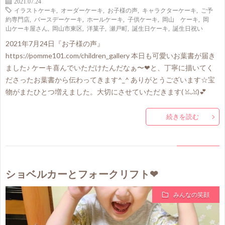
2021.07.24
イラストケーキ
,
オーダーケーキ
,
お子様の声
,
キャラクターケーキ
,
ご予
約専門店
,
バースデーケーキ
,
ホールケーキ
,
子供ケーキ
,
岡山 ケーキ
,
岡
山ケーキ屋さん
,
岡山市東区
,
洋菓子
,
瀬戸町
,
誕生日ケーキ
,
誕生日祝い
2021年7月24日『お子様の声』
https://pomme101.com/children_gallery 本日も可愛いお葉書が届き
ました♪ ケーキ喜んでいただけたんだなぁ〜❤と、丁寧に描いてく
ださったお葉書から伝わってきます^_^ ありがとうございます☆宝
物がまたひとつ増えました。大切にさせていただきます( ꈍᴗꈍ)💕
続きを読む
ショベルカーとフォークリフト❤
みんなの笑顔