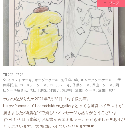
ブログ
2021.07.28
イラストケーキ
,
オーダーケーキ
,
お子様の声
,
キャラクターケーキ
,
ご予
約専門店
,
バースデーケーキ
,
ホールケーキ
,
子供ケーキ
,
岡山 ケーキ
,
岡
山ケーキ屋さん
,
岡山市東区
,
洋菓子
,
瀬戸町
,
誕生日ケーキ
,
誕生日祝い
ポムつながりだ❤2021年7月28日『お子様の声』
https://pomme101.com/children_gallery とっても可愛いイラストが
届きました♪綺麗な字で嬉しいメッセージもありがとうございま
す〜!！ 今日も素敵なお葉書からエネルギーいただきました❤ありが
とうございます、大切に飾らせていただきます❤❤