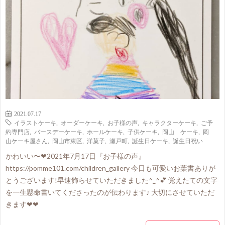
2021.07.17
イラストケーキ
,
オーダーケーキ
,
お子様の声
,
キャラクターケーキ
,
ご予
約専門店
,
バースデーケーキ
,
ホールケーキ
,
子供ケーキ
,
岡山 ケーキ
,
岡
山ケーキ屋さん
,
岡山市東区
,
洋菓子
,
瀬戸町
,
誕生日ケーキ
,
誕生日祝い
かわいい〜❤2021年7月17日『お子様の声』
https://pomme101.com/children_gallery 今日も可愛いお葉書ありが
とうございます!早速飾らせていただきました^_^💕 覚えたての文字
を一生懸命書いてくださったのが伝わります♪ 大切にさせていただ
きます❤❤