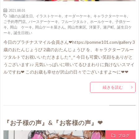
2021.08.01
3歳のお誕生日
,
イラストケーキ
,
オーダーケーキ
,
キャラクターケーキ
,
ご予約専門店
,
バースデーケーキ
,
フルーツタルト
,
ホールケーキ
,
子供ケー
キ
,
岡山 ケーキ
,
岡山ケーキ屋さん
,
岡山市東区
,
洋菓子
,
瀬戸町
,
誕生日ケ
ーキ
,
誕生日祝い
今日のプラチナスマイル会員さん❤https://pomme101.com/gallery 3
歳のおたんじょうび 2歳のおたんじょうび を、キャラクターフルー
ツタルトでお祝いいただきました^_^ 今日も可愛い笑顔をありがと
うございます♪♪ 元気いっぱいに咲いてるひまわりに負けないスマイ
ルですね❤ このお歳も幸せが沢山の日々でございますよ〜に❤❤
続きを読む
『お子様の声』&『お客様の声』❤
ブログ