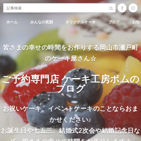
ホーム
みんなの笑顔
オリジナルケーキ
ブログ
お知
皆さまの幸せの時間をお作りする岡山市瀬戸町
のケーキ屋さん☆
ご予約専門店 ケーキ工房ポムの
ブログ
お祝いケーキ、イベントケーキのことならおま
かせください♪
お誕生日や七五三、結婚式2次会や結婚記念日な