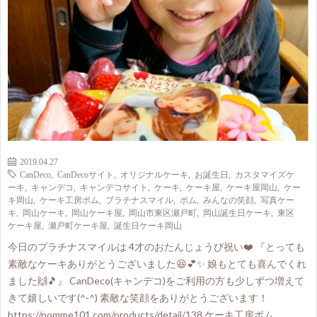
2019.04.27
CanDeco
,
CanDecoサイト
,
オリジナルケーキ
,
お誕生日
,
カスタマイズケ
ーキ
,
キャンデコ
,
キャンデコサイト
,
ケーキ
,
ケーキ屋
,
ケーキ屋岡山
,
ケー
キ岡山
,
ケーキ工房ポム
,
プラチナスマイル
,
ポム
,
みんなの笑顔
,
写真ケー
キ
,
岡山ケーキ
,
岡山ケーキ屋
,
岡山市東区瀬戸町
,
岡山誕生日ケーキ
,
東区
ケーキ屋
,
瀬戸町ケーキ屋
,
誕生日ケーキ岡山
今日のプラチナスマイルは 4才のおたんじょうび祝い❤️ 『とっても
素敵なケーキありがとうございました😆💕✨ 娘もとても喜んでくれ
ました🙌🎵』 CanDeco(キャンデコ)をご利用の方も少しずつ増えて
きて嬉しいです(^-^) 素敵な笑顔をありがとうございます！
https://pomme101.com/products/detail/138 ケーキ工房ポム