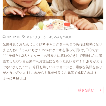
2020.02.18
キャラクターケーキ
,
みんなの笑顔
兄弟仲良くおたんじょうび❤ キャラクターも２つあれば喧嘩になり
ませんね♪ 『こんにちは！ 2/16にケーキを作って頂いた〇〇です
^^* 子供たち2人ともケーキの可愛さに感動☆.*そして美味しさに感
激でした♡♡また来年もお世話になろうと思います！！ ありがとう
ございました^^* 』 今日も嬉しいメッセージと、素敵な笑顔をあり
がとうございます! これからも兄弟仲良くお元気で成長されます
よ〜に❤ htt […]
続きを読む