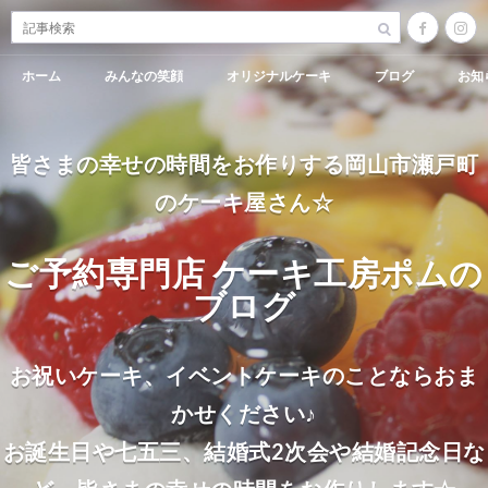
ホーム
みんなの笑顔
オリジナルケーキ
ブログ
お知
皆さまの幸せの時間をお作りする岡山市瀬戸町
のケーキ屋さん☆
ご予約専門店 ケーキ工房ポムの
ブログ
お祝いケーキ、イベントケーキのことならおま
かせください♪
お誕生日や七五三、結婚式2次会や結婚記念日な