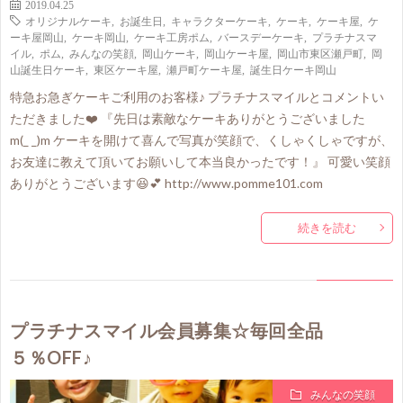
2019.04.25
オリジナルケーキ
,
お誕生日
,
キャラクターケーキ
,
ケーキ
,
ケーキ屋
,
ケ
ーキ屋岡山
,
ケーキ岡山
,
ケーキ工房ポム
,
バースデーケーキ
,
プラチナスマ
イル
,
ポム
,
みんなの笑顔
,
岡山ケーキ
,
岡山ケーキ屋
,
岡山市東区瀬戸町
,
岡
山誕生日ケーキ
,
東区ケーキ屋
,
瀬戸町ケーキ屋
,
誕生日ケーキ岡山
特急お急ぎケーキご利用のお客様♪ プラチナスマイルとコメントい
ただきました❤️ 『先日は素敵なケーキありがとうございました
m(_ _)m ケーキを開けて喜んで写真が笑顔で、くしゃくしゃですが、
お友達に教えて頂いてお願いして本当良かったです！』 可愛い笑顔
ありがとうございます😆💕 http://www.pomme101.com
続きを読む
プラチナスマイル会員募集☆毎回全品
５％OFF♪
みんなの笑顔