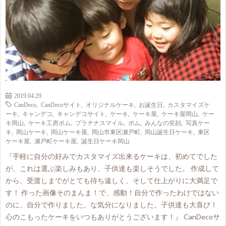
2019.04.29
CanDeco
,
CanDecoサイト
,
オリジナルケーキ
,
お誕生日
,
カスタマイズケ
ーキ
,
キャンデコ
,
キャンデコサイト
,
ケーキ
,
ケーキ屋
,
ケーキ屋岡山
,
ケー
キ岡山
,
ケーキ工房ポム
,
プラチナスマイル
,
ポム
,
みんなの笑顔
,
写真ケー
キ
,
岡山ケーキ
,
岡山ケーキ屋
,
岡山市東区瀬戸町
,
岡山誕生日ケーキ
,
東区
ケーキ屋
,
瀬戸町ケーキ屋
,
誕生日ケーキ岡山
『手軽に自分の好みでカスタマイズ出来るケーキは、初めてでした
が、これは選ぶ楽しみもあり、子供達も楽しそうでした。 作成して
から、受渡しまでがとても待ち遠しく、そして仕上がりに大満足で
す！ 作った画像そのまんま！で、感動！自分で作ったわけではない
のに、自分で作りました。な気分になりました。子供達も大喜び！
心のこもったケーキをいつもありがとうございます！』 CanDecoサ