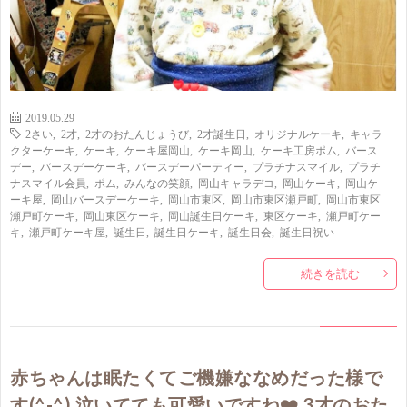
2019.05.29
2さい
,
2才
,
2才のおたんじょうび
,
2才誕生日
,
オリジナルケーキ
,
キャラ
クターケーキ
,
ケーキ
,
ケーキ屋岡山
,
ケーキ岡山
,
ケーキ工房ポム
,
バース
デー
,
バースデーケーキ
,
バースデーパーティー
,
プラチナスマイル
,
プラチ
ナスマイル会員
,
ポム
,
みんなの笑顔
,
岡山キャラデコ
,
岡山ケーキ
,
岡山ケ
ーキ屋
,
岡山バースデーケーキ
,
岡山市東区
,
岡山市東区瀬戸町
,
岡山市東区
瀬戸町ケーキ
,
岡山東区ケーキ
,
岡山誕生日ケーキ
,
東区ケーキ
,
瀬戸町ケー
キ
,
瀬戸町ケーキ屋
,
誕生日
,
誕生日ケーキ
,
誕生日会
,
誕生日祝い
続きを読む
赤ちゃんは眠たくてご機嫌ななめだった様で
す(^-^) 泣いてても可愛いですね❤️ 3才のおた