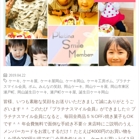
2019.04.22
ケーキ
,
ケーキ屋
,
ケーキ屋岡山
,
ケーキ岡山
,
ケーキ工房ポム
,
プラチナ
スマイル会員
,
ポム
,
みんなの笑顔
,
岡山ケーキ
,
岡山ケーキ屋
,
岡山市東区
瀬戸町
,
岡山誕生日ケーキ
,
瀬戸町ケーキ屋
,
誕生日ケーキ岡山
皆様、いつも素敵な笑顔をお送りいただきまして誠にありがとうご
ざいます＾＾ このたび『プラチナスマイル会員』ができました☆ プ
ラチナスマイル会員になると、毎回全商品５％OFF♪焼き菓子もOK
です＾＾ 年会費無料で面倒な手続き不要☆ 来店時にご説明のうえ、
メンバーカードをお渡しするだけ！ たとえば4000円のお買い物を
した場合200円お得です♡ 会員条件は ※１ ケーキお買い上げ３日