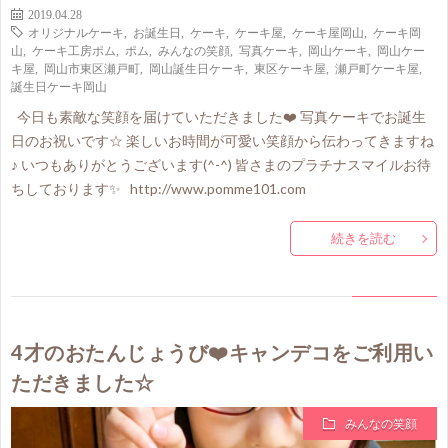
2019.04.28
オリジナルケーキ
,
お誕生日
,
ケーキ
,
ケーキ屋
,
ケーキ屋岡山
,
ケーキ岡
山
,
ケーキ工房ポム
,
ポム
,
みんなの笑顔
,
写真ケーキ
,
岡山ケーキ
,
岡山ケー
キ屋
,
岡山市東区瀬戸町
,
岡山誕生日ケーキ
,
東区ケーキ屋
,
瀬戸町ケーキ屋
,
誕生日ケーキ岡山
今日も素敵な笑顔を届けていただきました❤️ 写真ケーキでお誕生
日のお祝いです☆ 楽しいお時間が可愛い笑顔から伝わってきますね
♪ いつもありがとうございます(^-^) 皆さまのプラチナスマイルお待
ちしております✨ http://www.pomme101.com
続きを読む
4才のおたんじょうび❤️キャンデコをご利用い
ただきました☆
みんなの笑顔