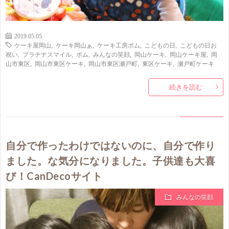
2019.05.05
ケーキ屋岡山
,
ケーキ岡山ぁ
,
ケーキ工房ポム
,
こどもの日
,
こどもの日お
祝い
,
プラチナスマイル
,
ポム
,
みんなの笑顔
,
岡山ケーキ
,
岡山ケーキ屋
,
岡
山市東区
,
岡山市東区ケーキ
,
岡山市東区瀬戸町
,
東区ケーキ
,
瀬戸町ケーキ
続きを読む
自分で作ったわけではないのに、自分で作り
ました。な気分になりました。子供達も大喜
び！CanDecoサイト
みんなの笑顔