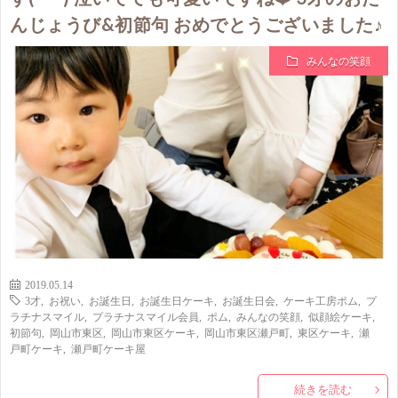
んじょうび&初節句 おめでとうございました♪
みんなの笑顔
2019.05.14
3才
,
お祝い
,
お誕生日
,
お誕生日ケーキ
,
お誕生日会
,
ケーキ工房ポム
,
プ
ラチナスマイル
,
プラチナスマイル会員
,
ポム
,
みんなの笑顔
,
似顔絵ケーキ
,
初節句
,
岡山市東区
,
岡山市東区ケーキ
,
岡山市東区瀬戸町
,
東区ケーキ
,
瀬
戸町ケーキ
,
瀬戸町ケーキ屋
続きを読む