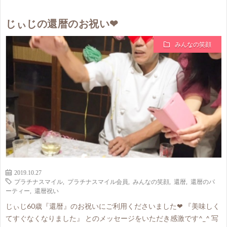
じぃじの還暦のお祝い❤
みんなの笑顔
2019.10.27
プラチナスマイル
,
プラチナスマイル会員
,
みんなの笑顔
,
還暦
,
還暦のパ
ーティー
,
還暦祝い
じぃじ60歳『還暦』のお祝いにご利用くださいました❤ 『美味しく
てすぐなくなりました』 とのメッセージをいただき感激です^_^ 写