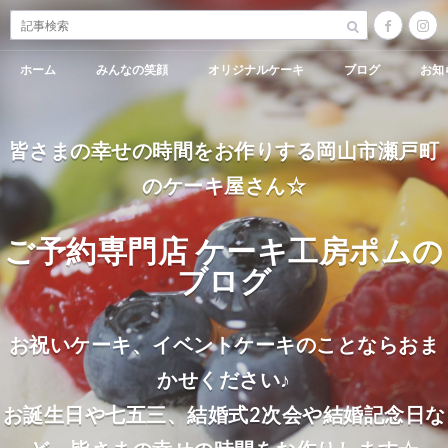
ホーム
みんなの笑顔
オリジナルケーキ
ブログ
お知
皆さまの幸せの時間をお作りする岡山市瀬戸町
のケーキ屋さん☆
ご予約専門店 ケーキ工房ポムの
ブログ
お祝いケーキ、イベントケーキのことならおま
かせください♪
お誕生日や七五三、結婚式2次会や結婚記念日な