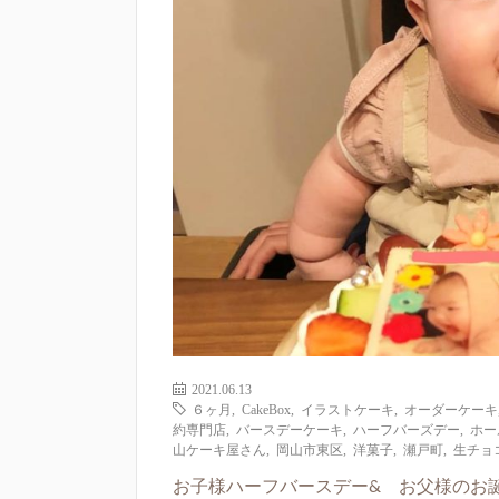
2021.06.13
６ヶ月
,
CakeBox
,
イラストケーキ
,
オーダーケーキ
約専門店
,
バースデーケーキ
,
ハーフバーズデー
,
ホー
山ケーキ屋さん
,
岡山市東区
,
洋菓子
,
瀬戸町
,
生チョ
お子様ハーフバースデー& お父様のお