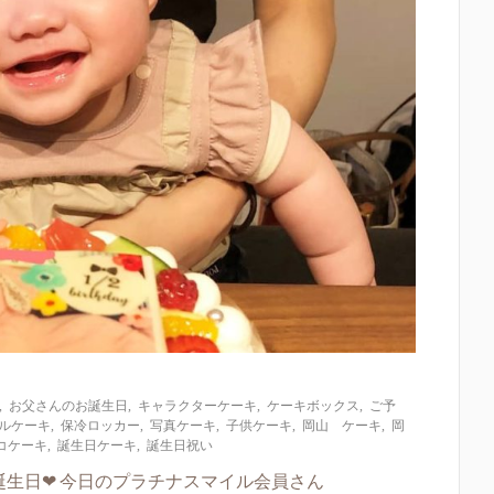
,
お父さんのお誕生日
,
キャラクターケーキ
,
ケーキボックス
,
ご予
ルケーキ
,
保冷ロッカー
,
写真ケーキ
,
子供ケーキ
,
岡山 ケーキ
,
岡
コケーキ
,
誕生日ケーキ
,
誕生日祝い
誕生日❤ 今日のプラチナスマイル会員さん