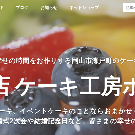
キ
ブログ
お知らせ
ネットショップ
幸せの時間をお作りする岡山市瀬戸町のケー
店 ケーキ工房
ーキ、イベントケーキのことならおまかせ
婚式2次会や結婚記念日など、皆さまの幸せ