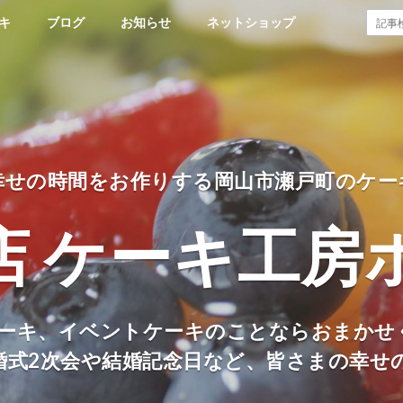
キ
ブログ
お知らせ
ネットショップ
幸せの時間をお作りする岡山市瀬戸町のケー
店 ケーキ工房
ーキ、イベントケーキのことならおまかせ
婚式2次会や結婚記念日など、皆さまの幸せ