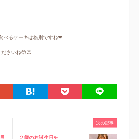
食べるケーキは格別ですね❤
さいね😊😊
次の記事
員
２歳のお誕生日✨