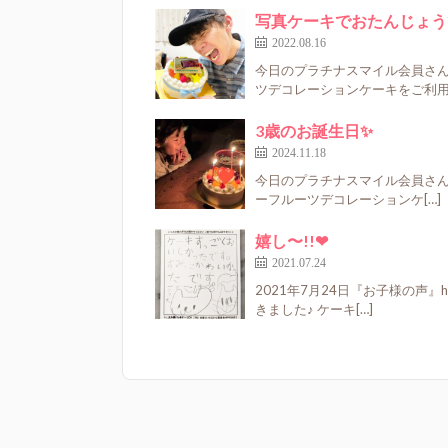
写真ケーキでおたんじょう
2022.08.16
今日のプラチナスマイル会員さん✨htt
ツデコレーションケーキをご利用い
3歳のお誕生日✨
2024.11.18
今日のプラチナスマイル会員さん^⁠_⁠^h
ーフルーツデコレーションケ[…]
嬉し〜!!❤
2021.07.24
2021年7月24日『お子様の声』https
きました♪ ケーキ[…]