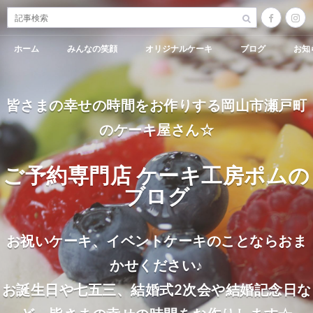
ホーム
みんなの笑顔
オリジナルケーキ
ブログ
お知
皆さまの幸せの時間をお作りする岡山市瀬戸町
のケーキ屋さん☆
ご予約専門店 ケーキ工房ポムの
ブログ
お祝いケーキ、イベントケーキのことならおま
かせください♪
お誕生日や七五三、結婚式2次会や結婚記念日な