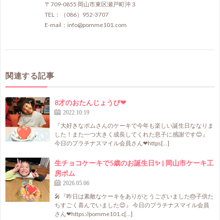
〒709-0855 岡山市東区瀬戸町沖３
TEL：（086）952-3707
E-mail：info@pomme101.com
関連する記事
8才のおたんじょうび❤
2022.10.19
『大好きなポムさんのケーキで今年も楽しい誕生日ななりま
した！また一つ大きく成長してくれた息子に感謝です😊』
今日のプラチナスマイル会員さん❤https[…]
生チョコケーキで5歳のお誕生日✨ | 岡山市ケーキ工
房ポム
2026.05.06
🎤『昨日は素敵なケーキをありがとうございました🎂子供た
ちすごく喜んでいました😊』 今日のプラチナスマイル会員
さん❤https://pomme101.c[…]