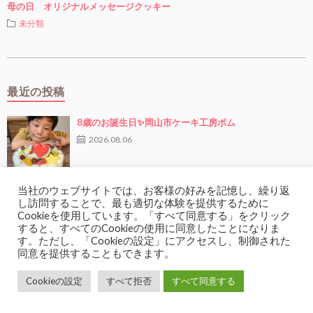
母の日 オリジナルメッセージクッキー
未分類
最近の投稿
8歳のお誕生日✨岡山市ケーキ工房ポム
2026.08.06
当社のウェブサイトでは、お客様の好みを記憶し、繰り返
10歳のバースデーケーキ✨岡山市ケーキ工房ポム
し訪問することで、最も適切な体験を提供するために
Cookieを使用しています。「すべて同意する」をクリック
2026.07.14
すると、すべてのCookieの使用に同意したことになりま
す。ただし、「Cookieの設定」にアクセスし、制御された
同意を提供することもできます。
✨新登場！✨バターサンド4種詰め合わせセット 岡山
Cookieの設定
すべて拒否
すべて同意する
市ケーキ工房ポム
2026.07.13