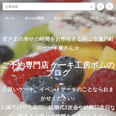
ホーム
みんなの笑顔
オリジナルケーキ
ブログ
お知
皆さまの幸せの時間をお作りする岡山市瀬戸町
のケーキ屋さん☆
ご予約専門店 ケーキ工房ポムの
ブログ
お祝いケーキ、イベントケーキのことならおま
かせください♪
お誕生日や七五三、結婚式2次会や結婚記念日な