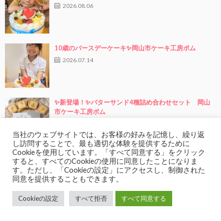
2026.08.06
10歳のバースデーケーキ✨岡山市ケーキ工房ポム
2026.07.14
✨新登場！✨バターサンド4種詰め合わせセット 岡山
市ケーキ工房ポム
2026.07.13
当社のウェブサイトでは、お客様の好みを記憶し、繰り返
し訪問することで、最も適切な体験を提供するために
Cookieを使用しています。「すべて同意する」をクリック
7才のお誕生日✨ 岡山市ケーキ工房ポム
すると、すべてのCookieの使用に同意したことになりま
2026.07.02
す。ただし、「Cookieの設定」にアクセスし、制御された
同意を提供することもできます。
Cookieの設定
すべて拒否
すべて同意する
5歳のお誕生日✨ 岡山市ケーキ工房ポム