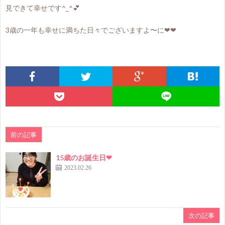
見できて幸せです^⁠_⁠^💕
3歳の一年も幸せに満ちた日々でございますよ〜に❤❤
前の記事
15歳のお誕生日❤
2023.02.26
次の記事