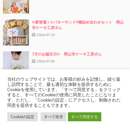
✨新登場！✨バターサンド4種詰め合わせセット 岡山
市ケーキ工房ポム
2026.07.13
7才のお誕生日✨ 岡山市ケーキ工房ポム
2026.07.02
当社のウェブサイトでは、お客様の好みを記憶し、繰り返
し訪問することで、最も適切な体験を提供するために
5歳のお誕生日✨ 岡山市ケーキ工房ポム
Cookieを使用しています。「すべて同意する」をクリック
2026.06.25
すると、すべてのCookieの使用に同意したことになりま
す。ただし、「Cookieの設定」にアクセスし、制御された
同意を提供することもできます。
Cookieの設定
すべて拒否
すべて同意する