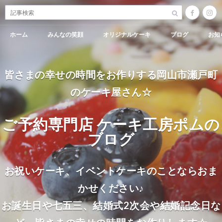
ホーム
みんなの笑顔
オリジナルケーキ
ブログ
お知
皆さまの幸せの時間をお作りする岡山市瀬戸町
のケーキ屋さん☆
ご予約専門店 ケーキ工房ポムの
ブログ
お祝いケーキ、イベントケーキのことならおま
かせください♪
お誕生日や七五三、結婚式2次会や結婚記念日な