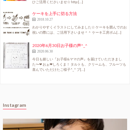
ひご活用くださいませ☆ http:[…]
ケーキを上手に切る方法
2018.10.27
わかりやすくイラストにしてみました☆ ケーキを囲んでのお
祝いの際には、ご活用下さいませ＾＾ ケーキ工房ポム[…]
2020年6月30日お子様の声^_^
2020.06.30
今日も嬉しい『お子様&ママの声』を届けていただきまし
た〜❤ おぉ❤しろくま！ タルトも、クリームも、フルーツも
喜んでいただけたご様子^_^ プ[…]
Instagram