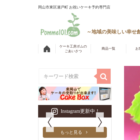
岡山市東区瀬戸町 お祝いケーキ予約専門店
～地域の美味しい幸せ
ケーキ工房ポムの
商品一覧
お
ごあいさつ
Instagram更新中！
もっと見る