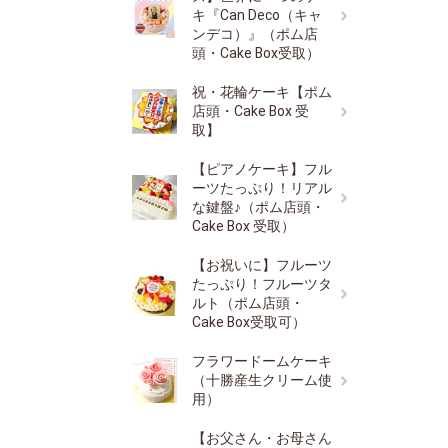
キ『Can Deco（キャ
ンデコ）』（ポム店
頭・Cake Box受取）
祝・花輪ケーキ【ポム
店頭・Cake Box 受
取】
【ピアノケーキ】フル
ーツたっぷり！リアル
な鍵盤♪（ポム店頭・
Cake Box 受取）
【お祝いに】フルーツ
たっぷり！フルーツタ
ルト（ポム店頭・
Cake Box受取可）
フラワードームケーキ
（十勝産生クリーム使
用）
【お父さん・お母さん