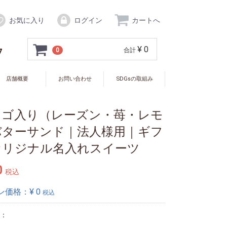
お気に入り
ログイン
カートへ
¥ 0
7
0
合計
店舗概要
お問い合わせ
SDGsの取組み
ロゴ入り（レーズン・苺・レモ
バターサンド｜法人様用｜ギフ
オリジナル名入れスイーツ
0
税込
ン価格：¥
0
税込
：