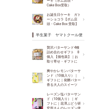
ーキ（ポム店頭・
Cake Box受取）
お誕生日ケーキ ガト
ーショコラ【ポム店
頭・Cake Box 受取】
半生菓子 ヤマトクール便
贅沢バターサンド4種
詰め合わせギフト 8
個入 【個包装】｜お
取り寄せ・ギフトに
爽やかレモンバターサ
ンド（10個入り）｜
ギフトに｜発酵バター
香る大人のスイーツ
レーズン塩バターサン
ド（10個入り）｜ギ
フトに｜花澤ぶどう研
究所さんのレーズン使