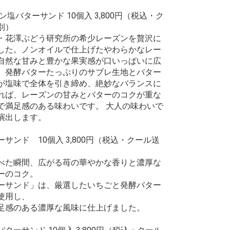
ン塩バターサンド 10個入 3,800円（税込・ク
別）
花澤ぶどう研究所の希少レーズンを贅沢に
した。ノンオイルで仕上げたやわらかなレー
自然な甘みと豊かな果実感が口いっぱいに広
。発酵バターたっぷりのサブレ生地とバター
が塩味で全体を引き締め、絶妙なバランスに
れば、レーズンの甘みとバターのコクが重な
で満足感のある味わいです。 大人の味わいで
演出します。
サンド 10個入 3,800円（税込・クール送
べた瞬間、広がる苺の華やかな香りと濃厚な
ーのコク。
ーサンド」は、厳選したいちごと発酵バター
使用し、
足感のある濃厚な風味に仕上げました。