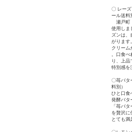
〇 レーズ
ール送料
瀬戸町・
使用しま
ズンは、
がります
クリーム
。口食べ
り、上品
特別感を
〇苺バター
料別）
ひと口食
発酵バタ
「苺バタ
を贅沢に
とても満