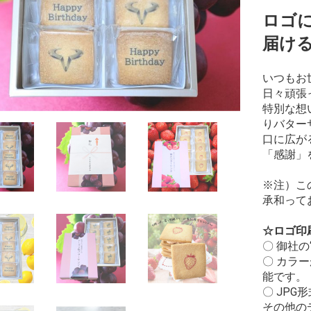
ロゴ
届け
いつもお
日々頑張
特別な想
りバター
口に広が
「感謝」
※注）こ
承和って
☆ロゴ印
〇 御社
〇 カラ
能です。
〇 JP
その他の