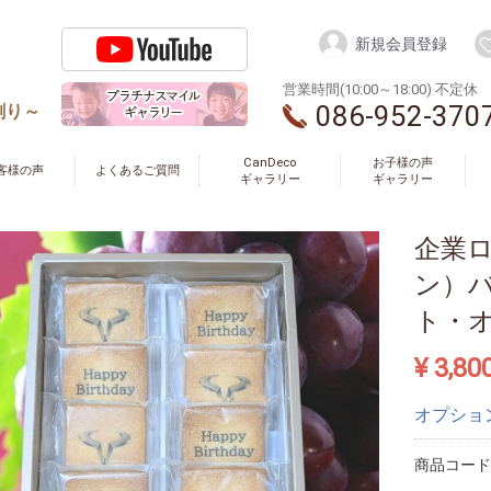
新規会員登録
営業時間(10:00～18:00) 不定休
086-952-370
創り～
CanDeco
お子様の声
客様の声
よくあるご質問
ギャラリー
ギャラリー
企業
ン）
ト・
¥ 3,80
オプショ
商品コード