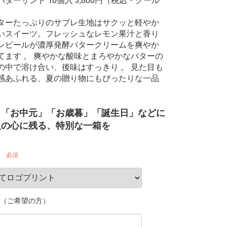
ターサンド 10個入 3,800円（税込・クール
ーたっぷりのサブレ生地はサクッと軽やか
いスイーツ。フレッシュなレモン果汁と香り
ンピールが濃厚発酵バタークリームを爽やか
てます 。 爽やかな酸味とまろやかなバターの
の中で溶け合い、後味はすっきり 。 見た目も
感あふれる、夏の贈り物にもぴったりな一品
」「お中元」「お歳暮」「誕生日」などに
人の心に残る、特別な一箱を
必須
（ご希望の方）