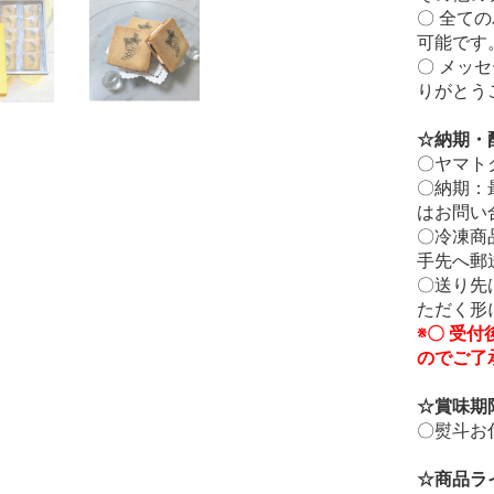
〇 全て
可能です
〇 メッ
りがとう
☆納期・
〇ヤマト
〇納期：
はお問い
〇冷凍商
手先へ郵
〇送り先
ただく形
※〇 受
のでご了
☆賞味期
〇熨斗お
☆商品ラ