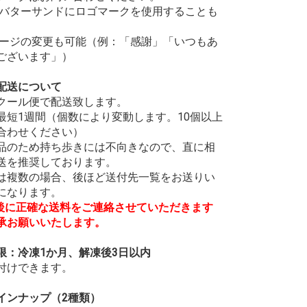
のバターサンドにロゴマークを使用することも
。
セージの変更も可能（例：「感謝」「いつもあ
ございます」）
配送について
クール便で配送致します。
最短1週間（個数により変動します。10個以上
合わせください）
品のため持ち歩きには不向きなので、直に相
送を推奨しております。
は複数の場合、後ほど送付先一覧をお送りい
になります。
付後に正確な送料をご連絡させていただきます
承お願いいたします。
限：冷凍1か月、解凍後3日以内
付けできます。
インナップ（2種類）