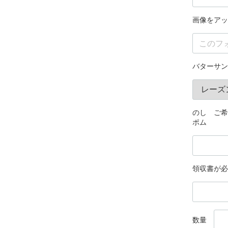
画像をアッ
バターサン
のし ご希
ポム
領収書が必
数量