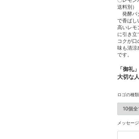
〇レモンバ
送料別）
発酵バタ
で香ばし
高いレモ
に引き立
コクが口
味も清涼
です。
「御礼
大切な
ロゴの種類
メッセージ