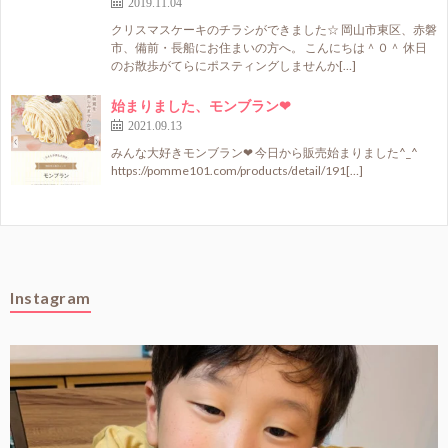
2019.11.04
クリスマスケーキのチラシができました☆ 岡山市東区、赤磐
市、備前・長船にお住まいの方へ。 こんにちは＾０＾ 休日
のお散歩がてらにポスティングしませんか[…]
始まりました、モンブラン❤
2021.09.13
みんな大好きモンブラン❤ 今日から販売始まりました^_^
https://pomme101.com/products/detail/191[…]
Instagram