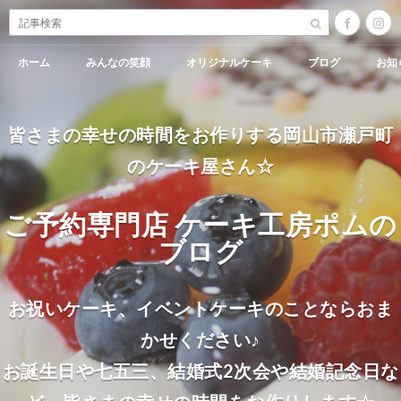
ホーム
みんなの笑顔
オリジナルケーキ
ブログ
お知
皆さまの幸せの時間をお作りする岡山市瀬戸町
のケーキ屋さん☆
ご予約専門店 ケーキ工房ポムの
ブログ
お祝いケーキ、イベントケーキのことならおま
かせください♪
お誕生日や七五三、結婚式2次会や結婚記念日な