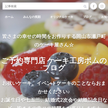
ホーム
みんなの笑顔
オリジナルケーキ
ブログ
お知
皆さまの幸せの時間をお作りする岡山市瀬戸町
のケーキ屋さん☆
ご予約専門店 ケーキ工房ポムの
ブログ
お祝いケーキ、イベントケーキのことならおま
かせください♪
お誕生日や七五三、結婚式2次会や結婚記念日な